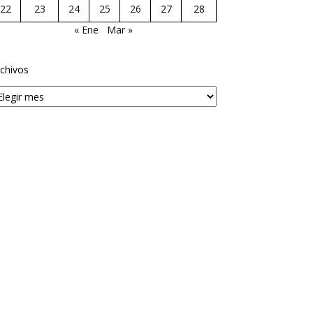
22
23
24
25
26
27
28
« Ene
Mar »
chivos