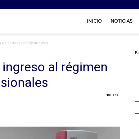
INICIO
NOTICIAS
n de carreras profesionales
B
 ingreso al régimen
esionales
1731