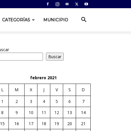
CATEGORÍAS
MUNICIPIO
uscar
Buscar
febrero 2021
L
M
X
J
V
S
D
1
2
3
4
5
6
7
8
9
10
11
12
13
14
15
16
17
18
19
20
21