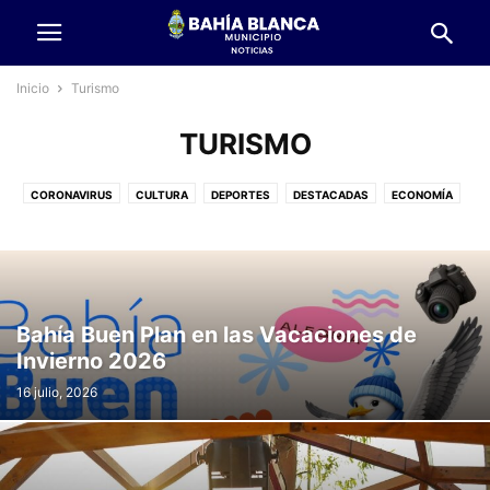
Inicio
Turismo
TURISMO
CORONAVIRUS
CULTURA
DEPORTES
DESTACADAS
ECONOMÍA
EDUCACIÓN
EMPLEADOS MUNICIPALES
GESTIÓN URBANA
GOBIERNO
INFRAESTRUCTURA
INNOVACIÓN
INTENDENCIA
MEDIO AMBIENTE
OMIC
OTRAS
POLÍTICAS SOCIALES
PRENSA
PRIVADA
SALUD
SIN CATEGORÍA
TÍTULOS
TURISMO
Bahía Buen Plan en las Vacaciones de
Invierno 2026
16 julio, 2026