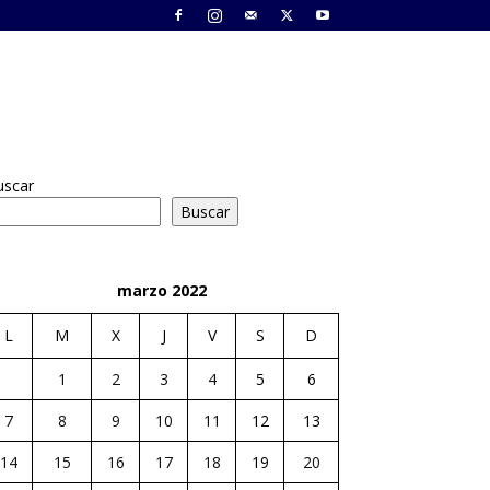
uscar
Buscar
marzo 2022
L
M
X
J
V
S
D
1
2
3
4
5
6
7
8
9
10
11
12
13
14
15
16
17
18
19
20