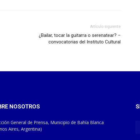
Artículo siguiente
¿Bailar, tocar la guitarra o serenatear? –
convocatorias del Instituto Cultural
BRE NOSOTROS
S
cción General de Prensa, Municipio de Bahía Blanca
nos Aires, Argentina)