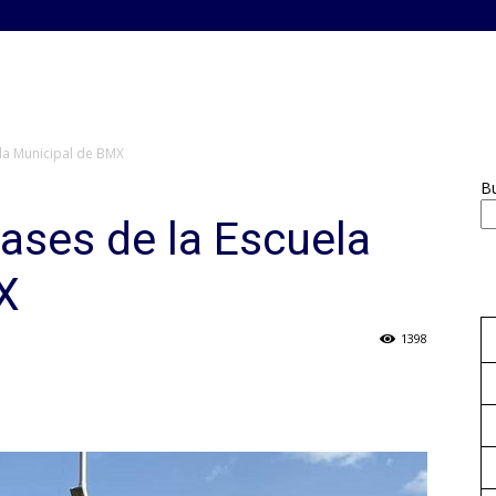
ela Municipal de BMX
B
ases de la Escuela
X
1398