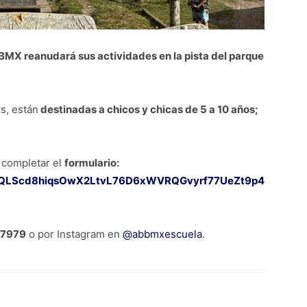
e BMX reanudará sus actividades en la pista del parque
s, están
destinadas a chicos y chicas de 5 a 10 años;
y completar el
formulario:
FAIpQLScd8hiqsOwX2LtvL76D6xWVRQGvyrf77UeZt9p4
-7979
o por Instagram en
@abbmxescuela
.