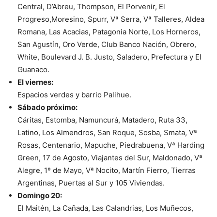
Central, D’Abreu, Thompson, El Porvenir, El
Progreso,Moresino, Spurr, Vª Serra, Vª Talleres, Aldea
Romana, Las Acacias, Patagonia Norte, Los Horneros,
San Agustín, Oro Verde, Club Banco Nación, Obrero,
White, Boulevard J. B. Justo, Saladero, Prefectura y El
Guanaco.
El viernes:
Espacios verdes y barrio Palihue.
Sábado próximo:
Cáritas, Estomba, Namuncurá, Matadero, Ruta 33,
Latino, Los Almendros, San Roque, Sosba, Smata, Vª
Rosas, Centenario, Mapuche, Piedrabuena, Vª Harding
Green, 17 de Agosto, Viajantes del Sur, Maldonado, Vª
Alegre, 1º de Mayo, Vª Nocito, Martín Fierro, Tierras
Argentinas, Puertas al Sur y 105 Viviendas.
Domingo 20:
El Maitén, La Cañada, Las Calandrias, Los Muñecos,