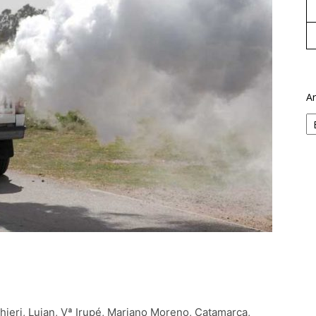
Ar
chieri, Lujan, Vª Irupé, Mariano Moreno, Catamarca,