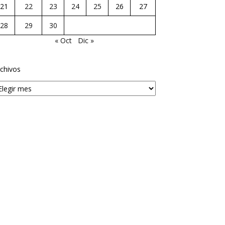
21
22
23
24
25
26
27
28
29
30
« Oct
Dic »
chivos