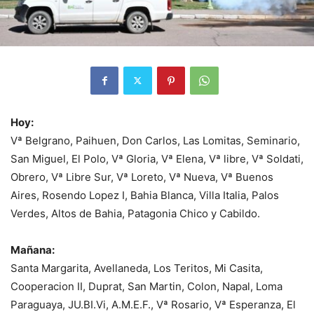
Hoy:
Vª Belgrano, Paihuen, Don Carlos, Las Lomitas, Seminario,
San Miguel, El Polo, Vª Gloria, Vª Elena, Vª libre, Vª Soldati,
Obrero, Vª Libre Sur, Vª Loreto, Vª Nueva, Vª Buenos
Aires, Rosendo Lopez I, Bahia Blanca, Villa Italia, Palos
Verdes, Altos de Bahia, Patagonia Chico y Cabildo.
Mañana:
Santa Margarita, Avellaneda, Los Teritos, Mi Casita,
Cooperacion II, Duprat, San Martin, Colon, Napal, Loma
Paraguaya, JU.BI.Vi, A.M.E.F., Vª Rosario, Vª Esperanza, El