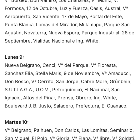
Vª Bordeu, Don Ramiro, Los Chañares, Vª Muñiz, V.
Formosa, 12 de Octubre, Luz y Fuerza, Oasis, Austral, Vª
Aeropuerto, San Vicente, 17 de Mayo, Portal del Este,
Punta Blanca, Lomas del Mirador, Millamapu, Parque San
Agustin, Novaterra, Nueva Espora, Parque Industrial, 26 de
Septiembre, Vialidad Nacional e Ing. White.
Lunes 9:
Nueva Belgrano, Cenci, Vª del Parque, Vª Floresta,
Sanchez Elia, Stella Maris, 9 de Noviembre, Vª Amaducci,
Don Bosco, Vª Cerrito, San Jorge, Cabre More, Grûnbein,
S.U.T.I.A.G.A., U.O.M., Petroquímico, El Nacional, San
Ignacio, Altos del Pinar, Prensa, Obrero, Ing. White,
Boulevard J. B. Justo, Saladero, Prefectura, El Guanaco.
Martes 10:
Vª Belgrano, Paihuen, Don Carlos, Las Lomitas, Seminario,
San Miguel, El Polo, Vª Gloria, Vª Elena, Vª libre, Vª Soldati,