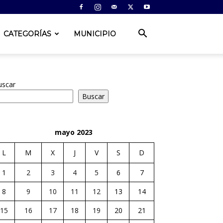
CATEGORÍAS
MUNICIPIO
uscar
Buscar
mayo 2023
L
M
X
J
V
S
D
1
2
3
4
5
6
7
8
9
10
11
12
13
14
15
16
17
18
19
20
21