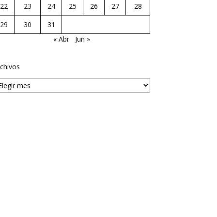
22
23
24
25
26
27
28
29
30
31
« Abr
Jun »
chivos