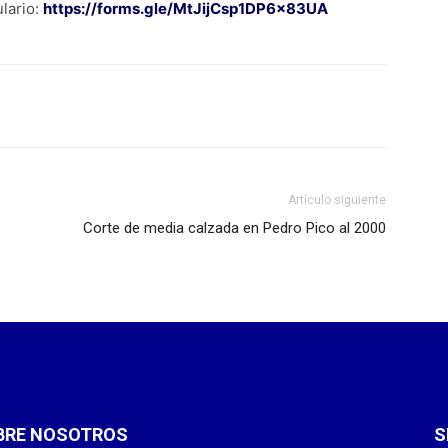
lario:
https://forms.gle/MtJijCsp1DP6x83UA
Artículo siguiente
Corte de media calzada en Pedro Pico al 2000
BRE NOSOTROS
S