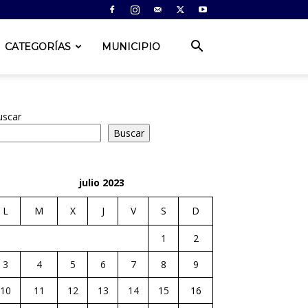
CATEGORÍAS
MUNICIPIO
uscar
Buscar
julio 2023
L
M
X
J
V
S
D
1
2
3
4
5
6
7
8
9
10
11
12
13
14
15
16