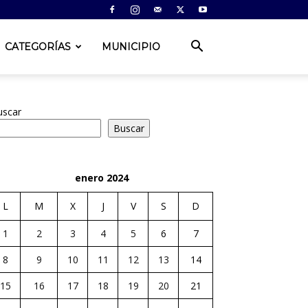
CATEGORÍAS
MUNICIPIO
uscar
Buscar
enero 2024
L
M
X
J
V
S
D
1
2
3
4
5
6
7
8
9
10
11
12
13
14
15
16
17
18
19
20
21