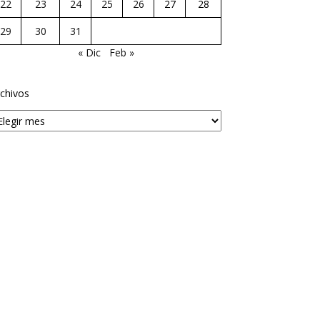
22
23
24
25
26
27
28
29
30
31
« Dic
Feb »
chivos