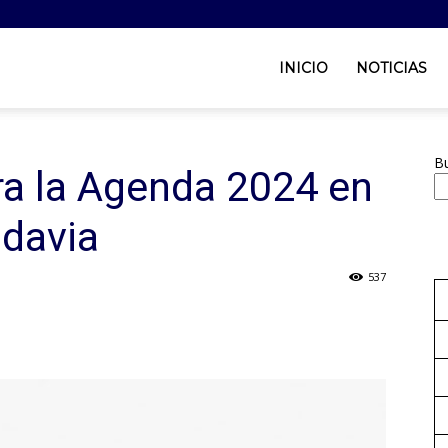
INICIO
NOTICIAS
B
ra la Agenda 2024 en
adavia
537