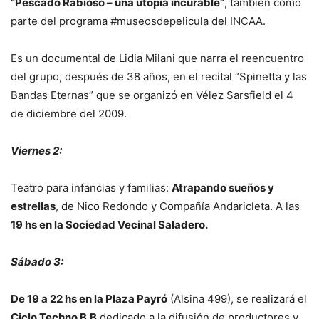
“Pescado Rabioso – una utopía incurable”
, también como
parte del programa #museosdepelicula del INCAA.
Es un documental de Lidia Milani que narra el reencuentro
del grupo, después de 38 años, en el recital “Spinetta y las
Bandas Eternas” que se organizó en Vélez Sarsfield el 4
de diciembre del 2009.
Viernes 2:
Teatro para infancias y familias:
Atrapando sueños y
estrellas
, de Nico Redondo y Compañía Andaricleta. A las
19 hs en la Sociedad Vecinal Saladero.
Sábado 3:
De 19 a 22 hs en la Plaza Payró
(Alsina 499), se realizará el
Ciclo Techno B.B
dedicado a la difusión de productores y