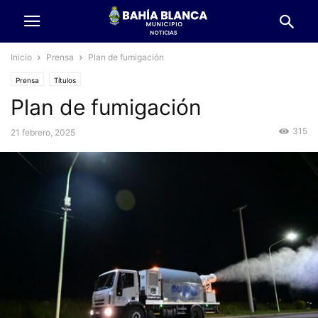
Inicio
Prensa
Plan de fumigación
Prensa
Títulos
Plan de fumigación
315
21 febrero, 2025