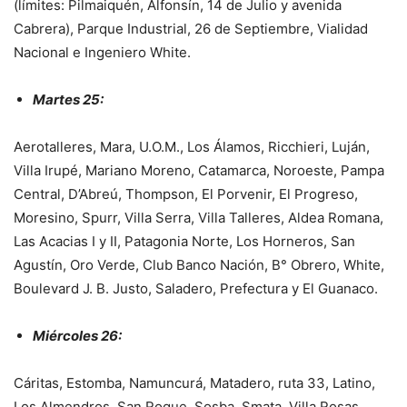
(límites: Pilmaiquén, Alfonsín, 14 de Julio y avenida
Cabrera), Parque Industrial, 26 de Septiembre, Vialidad
Nacional e Ingeniero White.
Martes 25:
Aerotalleres, Mara, U.O.M., Los Álamos, Ricchieri, Luján,
Villa Irupé, Mariano Moreno, Catamarca, Noroeste, Pampa
Central, D’Abreú, Thompson, El Porvenir, El Progreso,
Moresino, Spurr, Villa Serra, Villa Talleres, Aldea Romana,
Las Acacias I y II, Patagonia Norte, Los Horneros, San
Agustín, Oro Verde, Club Banco Nación, B° Obrero, White,
Boulevard J. B. Justo, Saladero, Prefectura y El Guanaco.
Miércoles 26:
Cáritas, Estomba, Namuncurá, Matadero, ruta 33, Latino,
Los Almendros, San Roque, Sosba, Smata, Villa Rosas,