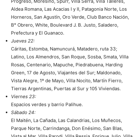
Progreso, Moresino, Spurr, Villa Serra, Villa Talleres,
Aldea Romana, Las Acacias I y II, Patagonia Norte, Los
Horneros, San Agustín, Oro Verde, Club Banco Nación,
B° Obrero, White, Boulevard J. B. Justo, Saladero,
Prefectura y El Guanaco.
Jueves 22:
Cáritas, Estomba, Namuncurá, Matadero, ruta 33;
Latino, Los Almendros, San Roque, Sosba, Smata, Villa
Rosas, Centenario, Mapuche, Piedrabuena, Harding
Green, 17 de Agosto, Viajantes del Sur; Maldonado,
Vista Alegre, 1º de Mayo, Villa Nocito, Martín Fierro,
Tierras Argentinas, Puertas al Sur y 105 Viviendas.
Viernes 23:
Espacios verdes y barrio Palihue.
Sábado 24:
El Maitén, La Cañada, Las Calandrias, Los Muñecos,
Parque Norte, Carrindanga, Don Enésimo, San Blas,
Vista al Mar, Villa Parodi, Villa Ressia, Enrique Julio, Villa