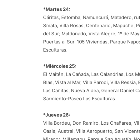
*Martes 24:
Cáritas, Estomba, Namuncurá, Matadero, rut
Smata, Villa Rosas, Centenario, Mapuche, P
del Sur; Maldonado, Vista Alegre, 1º de Mayo
Puertas al Sur, 105 Viviendas, Parque Napo
Esculturas.
*Miércoles 25:
El Maitén, La Cañada, Las Calandrias, Los
Blas, Vista al Mar, Villa Parodi, Villa Ressia
Las Cañitas, Nueva Aldea, General Daniel C
Sarmiento-Paseo Las Esculturas.
*Jueves 26:
Villa Bordeu, Don Ramiro, Los Chañares, Vil
Oasis, Austral, Villa Aeropuerto, San Vicent
Mirador, Millamapu, Parque San Agustín, No