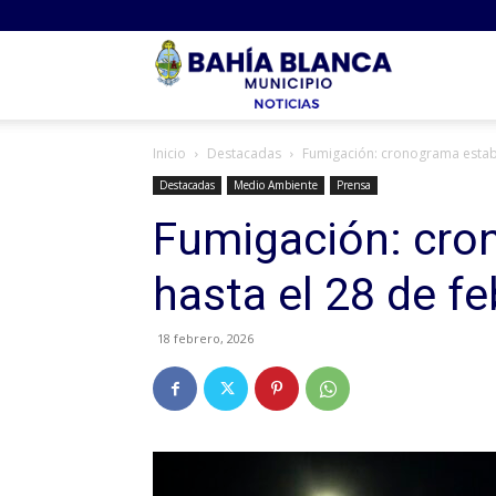
Noticias
Inicio
Destacadas
Fumigación: cronograma establ
Bahia
Destacadas
Medio Ambiente
Prensa
Fumigación: cro
hasta el 28 de fe
18 febrero, 2026