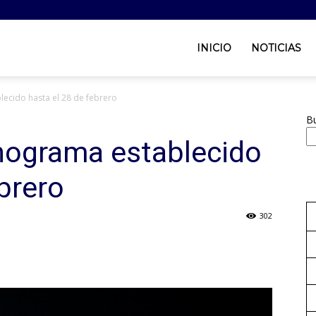
INICIO
NOTICIAS
ecido hasta el 28 de febrero
B
nograma establecido
brero
302