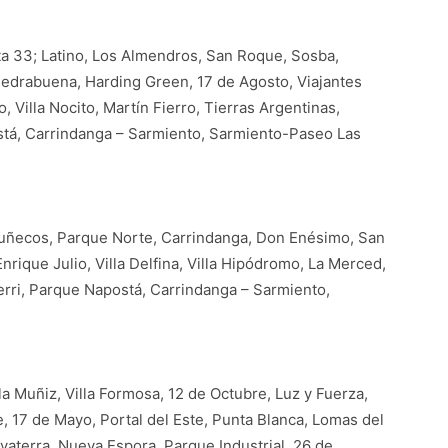
a 33; Latino, Los Almendros, San Roque, Sosba,
iedrabuena, Harding Green, 17 de Agosto, Viajantes
, Villa Nocito, Martín Fierro, Tierras Argentinas,
stá, Carrindanga – Sarmiento, Sarmiento-Paseo Las
 Muñecos, Parque Norte, Carrindanga, Don Enésimo, San
, Enrique Julio, Villa Delfina, Villa Hipódromo, La Merced,
erri, Parque Napostá, Carrindanga – Sarmiento,
la Muñiz, Villa Formosa, 12 de Octubre, Luz y Fuerza,
e, 17 de Mayo, Portal del Este, Punta Blanca, Lomas del
vaterra, Nueva Espora, Parque Industrial, 26 de