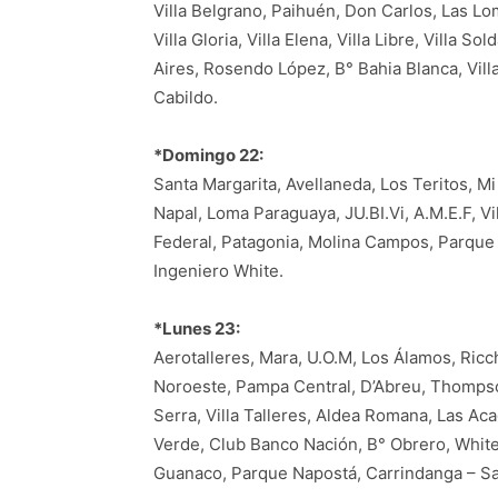
Villa Belgrano, Paihuén, Don Carlos, Las Lo
Villa Gloria, Villa Elena, Villa Libre, Villa So
Aires, Rosendo López, B° Bahia Blanca, Villa
Cabildo.
*Domingo 22:
Santa Margarita, Avellaneda, Los Teritos, Mi
Napal, Loma Paraguaya, JU.BI.Vi, A.M.E.F, Vil
Federal, Patagonia, Molina Campos, Parque I
Ingeniero White.
*Lunes 23:
Aerotalleres, Mara, U.O.M, Los Álamos, Ricch
Noroeste, Pampa Central, D’Abreu, Thompson,
Serra, Villa Talleres, Aldea Romana, Las Ac
Verde, Club Banco Nación, B° Obrero, White,
Guanaco, Parque Napostá, Carrindanga – Sa