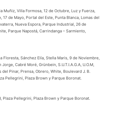
la Muñiz, Villa Formosa, 12 de Octubre, Luz y Fuerza,
e, 17 de Mayo, Portal del Este, Punta Blanca, Lomas del
vaterra, Nueva Espora, Parque Industrial, 26 de
hite, Parque Napostá, Carrindanga – Sarmiento,
la Floresta, Sánchez Elía, Stella Maris, 9 de Noviembre,
n Jorge, Cabré Moré, Grünbein, S.U.T.I.A.G.A, U.O.M,
s del Pinar, Prensa, Obrero, White, Boulevard J. B.
aza Pellegrini, Plaza Brown y Parque Boronat.
d, Plaza Pellegrini, Plaza Brown y Parque Boronat.