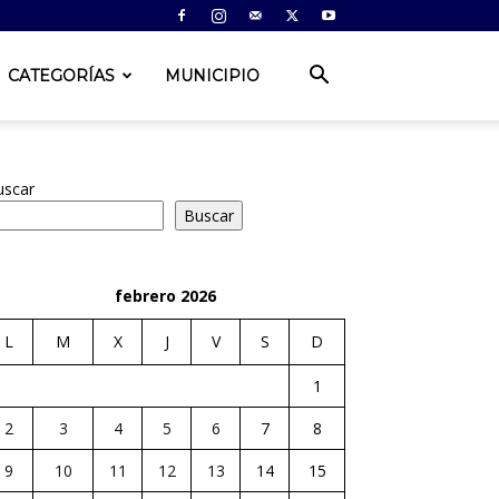
CATEGORÍAS
MUNICIPIO
uscar
Buscar
febrero 2026
L
M
X
J
V
S
D
1
2
3
4
5
6
7
8
9
10
11
12
13
14
15