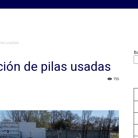
ilas usadas
B
ión de pilas usadas
755