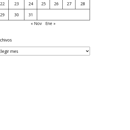
22
23
24
25
26
27
28
29
30
31
« Nov
Ene »
chivos